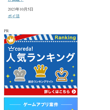
日付
2023年10月5日
関連理由
ポイ活
PR