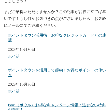
しましょう！
まだご納得いただけませんか？この記事がお役に立てば幸
いです！もし何かお気づきの点がございましたら、お気軽
にメールにてご連絡ください。
ポイントタウン活用術：お得なクレジットカードとの連
携
日付
2023年10月30日
関連理由
ポイ活
ポイントタウンを活用して節約！お得なポイントの使い
方
日付
2023年10月30日
関連理由
ポイ活
Powl（ポウル）お得なキャンペーン情報：逃せない特典
が満載！